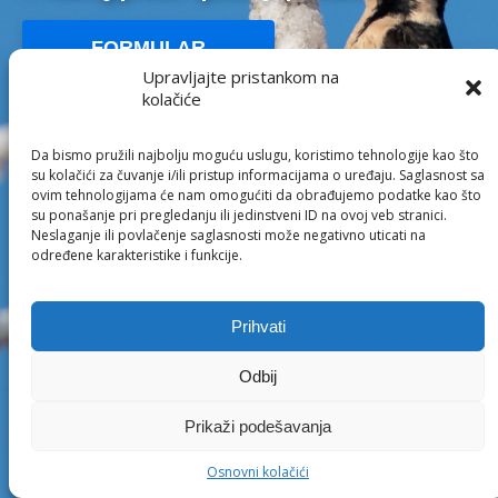
FORMULAR
Upravljajte pristankom na
kolačiće
UČLANI SE
Da bismo pružili najbolju moguću uslugu, koristimo tehnologije kao što
su kolačići za čuvanje i/ili pristup informacijama o uređaju. Saglasnost sa
ovim tehnologijama će nam omogućiti da obrađujemo podatke kao što
su ponašanje pri pregledanju ili jedinstveni ID na ovoj veb stranici.
Neslaganje ili povlačenje saglasnosti može negativno uticati na
određene karakteristike i funkcije.
Prihvati
Odbij
Prikaži podešavanja
Osnovni kolačići