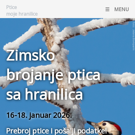
Ptice
MENU
moje hranilice
Brojanje ptica sa
Zimsko
hranilica
brojanje ptica
sa hranilica
16-18. januar 2026.
Prebroj ptice i pošalji podatke!